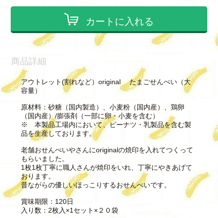
カートに入れる
商品詳細
アウトレット(割れなど）original たまごせんべい（大
容量）
原材料：砂糖（国内製造）、小麦粉（国内産）、鶏卵
（国内産）/膨張剤（一部に卵・小麦を含む）
※ 本製品工場内において、ピーナツ・乳製品を含む製
品を生産しております。
老舗おせんべいやさんにoriginalの焼印を入れてつくって
もらいました。
1枚1枚丁寧に職人さんが焼印をいれ、丁寧にやきあげて
おります。
昔ながらの優しいほっこりするおせんべいです。
賞味期限：120日
入り数：2枚入×1セット×２０袋