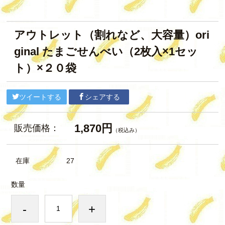
アウトレット（割れなど、大容量）ori
ginal たまごせんべい（2枚入×1セッ
ト）×２０袋
ツイートする
シェアする
1,870円
販売価格：
（税込み）
在庫
27
数量
-
+