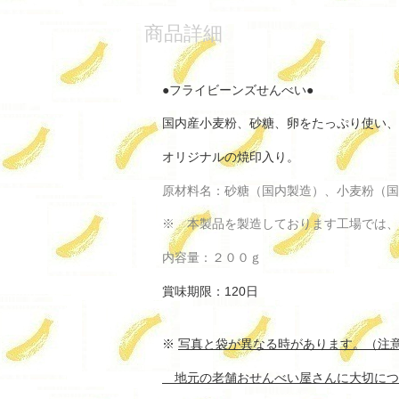
商品詳細
●フライビーンズせんべい●
国内産小麦粉、砂糖、卵をたっぷり使い、
オリジナルの焼印入り。
原材料名：砂糖（国内製造）、小麦粉（国
※ 本製品を製造しております工場では、
内容量：２００ｇ
賞味期限：120日
※
写真と袋が異なる時があります。（注
地元の老舗おせんべい屋さんに大切につ