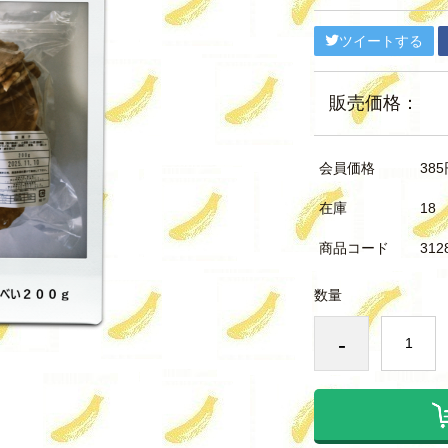
ツイートする
販売価格：
会員価格
385
在庫
18
商品コード
312
数量
-