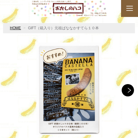
HOME
GIFT（箱入り）元祖ばななかすてら１０本