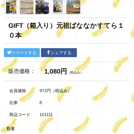
GIFT（箱入り）元祖ばななかすてら１
０本
ツイートする
シェアする
1,080円
販売価格：
（税込み）
会員価格
972円
（税込み）
在庫
8
商品コード
101111
数量