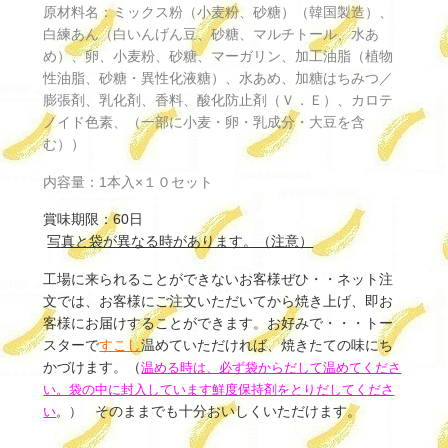
原材料名：ミックス粉（小麦粉、砂糖）（韓国製造）、
白練あん（白いんげん豆、砂糖、マルチトール、水あ
め）、卵、小麦粉、砂糖、マーガリン、加工油脂（植物
性油脂、砂糖・異性化液糖）、水あめ、加糖はちみつ／
膨張剤、乳化剤、香料、酸化防止剤（Ｖ．Ｅ）、カロテ
ノイド色素、（一部に小麦・卵・乳成分・大豆を含
む））
内容量：1本入×１０セット
賞味期限：60日
写真と袋が異なる時があります。（注意）
工場に来られることができないお客様ぜひ・・ネット注
文では、お客様にご注文いただいてから焼き上げ、即お
客様にお届けすることができます。お好みで・・・トー
スターで
すこし
温めていただければ、焼きたての味にち
かづけます。（
温める時は、
必ず袋からだして温めてくださ
い。袋の中に封入しています鮮度保持剤をとりだしてくださ
そのままでも十分おいしくいただけます。
い
。）